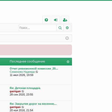
С
Поиск
Расширенный поиск
FA
хо
ег
Q
д
ис
тр
ац
ия
Последнее сообщение
Отчет ревизионной комиссии_20…
П
Семенова Надежда
е
11 июл 2026, 19:59
р
е
й
т
Re: Детская площадка
П
и
garrigan
е
к
28 сен 2020, 23:55
р
п
е
о
Re: Закрытие дорог на весенню…
й
с
П
garrigan
т
л
е
20 ноя 2016, 21:54
и
е