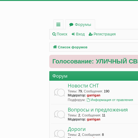
Форумы
с
Поиск
Вход
Регистрация
ы
Список форумов
лк
Голосование: УЛИЧНЫЙ СВ
и
Форум
Новости СНТ
Темы
:
79
,
Сообщения
:
190
Модератор:
garrigan
Подфорум:
Информация от правления
Вопросы и предложения
Темы
:
2
,
Сообщения
:
11
Модератор:
garrigan
Дороги
Темы
:
2
,
Сообщения
:
8