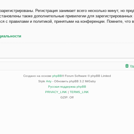
арегистрированы. Регистрация занимает всего несколько минут, но пре
становлены также дополнительные привилегии для зарегистрированных
ься с правилами и политикой, принятыми на конференции. Помните, что 
циальности
Уд
Создано на основе
phpBB
® Forum Software © phpBB Limited
Style
Arty
- Обновить phpBB 3.2 MrGaby
Русская поддержка phpBB
PRIVACY_LINK
|
TERMS_LINK
GZIP: Off