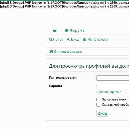
[phpBB Debug] PHP Notice
: in file
[ROOT]/includes/functions.php
on line
2569
:
compac
[phpBB Debug] PHP Notice
: in file
[ROOT]/includes/functions.php
on line
2569
:
compac
Форумы
с
Поиск
Вход
Регистрация
ы
Список форумов
лк
Для просмотра профилей вы дол
и
Имя пользователя:
Пароль:
Забыли пароль?
Запомнить меня
Скрыть моё пребы