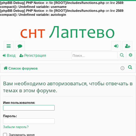
[phpBB Debug] PHP Notice
: in file
[ROOT]/includes/functions.php
on line
2569
:
compact(): Undefined variable: username
[phpBB Debug] PHP Notice
: in file
[ROOT]/includes/functions.php
on line
2569
:
compact(): Undefined variable: autologin
Поис
Р
с
о
хо
ег
Вход
Регистрация
ы
ру
д
ис
П
Список форумов
лк
м
тр
о
и
Вам необходимо авторизоваться, чтобы отвечать в
и
ы
ац
с
темах в этом форуме.
ия
к
Имя пользователя:
Пароль:
Забыли пароль?
Запомнить меня