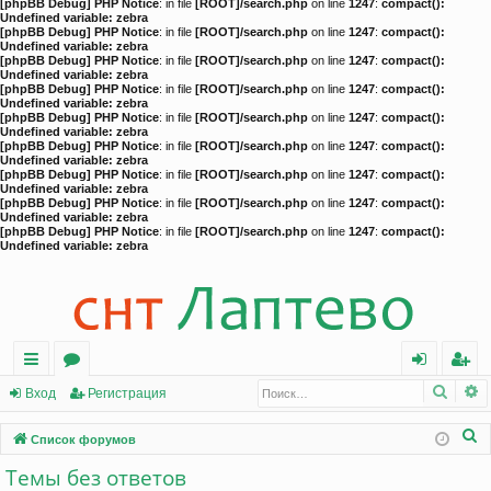
[phpBB Debug] PHP Notice
: in file
[ROOT]/search.php
on line
1247
:
compact():
Undefined variable: zebra
[phpBB Debug] PHP Notice
: in file
[ROOT]/search.php
on line
1247
:
compact():
Undefined variable: zebra
[phpBB Debug] PHP Notice
: in file
[ROOT]/search.php
on line
1247
:
compact():
Undefined variable: zebra
[phpBB Debug] PHP Notice
: in file
[ROOT]/search.php
on line
1247
:
compact():
Undefined variable: zebra
[phpBB Debug] PHP Notice
: in file
[ROOT]/search.php
on line
1247
:
compact():
Undefined variable: zebra
[phpBB Debug] PHP Notice
: in file
[ROOT]/search.php
on line
1247
:
compact():
Undefined variable: zebra
[phpBB Debug] PHP Notice
: in file
[ROOT]/search.php
on line
1247
:
compact():
Undefined variable: zebra
[phpBB Debug] PHP Notice
: in file
[ROOT]/search.php
on line
1247
:
compact():
Undefined variable: zebra
[phpBB Debug] PHP Notice
: in file
[ROOT]/search.php
on line
1247
:
compact():
Undefined variable: zebra
Поис
Р
с
о
хо
ег
Вход
Регистрация
ы
ру
д
ис
П
Список форумов
лк
м
тр
о
Темы без ответов
и