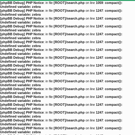
[phpBB Debug] PHP Notice
: in file
[ROOT]/search.php
on line
1059
:
compact():
Undefined variable: zebra
[phpBB Debug] PHP Notice
: in file
[ROOT]/search.php
on line
1247
:
compact():
Undefined variable: zebra
[phpBB Debug] PHP Notice
: in file
[ROOT]/search.php
on line
1247
:
compact():
Undefined variable: zebra
[phpBB Debug] PHP Notice
: in file
[ROOT]/search.php
on line
1247
:
compact():
Undefined variable: zebra
[phpBB Debug] PHP Notice
: in file
[ROOT]/search.php
on line
1247
:
compact():
Undefined variable: zebra
[phpBB Debug] PHP Notice
: in file
[ROOT]/search.php
on line
1247
:
compact():
Undefined variable: zebra
[phpBB Debug] PHP Notice
: in file
[ROOT]/search.php
on line
1247
:
compact():
Undefined variable: zebra
[phpBB Debug] PHP Notice
: in file
[ROOT]/search.php
on line
1247
:
compact():
Undefined variable: zebra
[phpBB Debug] PHP Notice
: in file
[ROOT]/search.php
on line
1247
:
compact():
Undefined variable: zebra
[phpBB Debug] PHP Notice
: in file
[ROOT]/search.php
on line
1247
:
compact():
Undefined variable: zebra
[phpBB Debug] PHP Notice
: in file
[ROOT]/search.php
on line
1247
:
compact():
Undefined variable: zebra
[phpBB Debug] PHP Notice
: in file
[ROOT]/search.php
on line
1247
:
compact():
Undefined variable: zebra
[phpBB Debug] PHP Notice
: in file
[ROOT]/search.php
on line
1247
:
compact():
Undefined variable: zebra
[phpBB Debug] PHP Notice
: in file
[ROOT]/search.php
on line
1247
:
compact():
Undefined variable: zebra
[phpBB Debug] PHP Notice
: in file
[ROOT]/search.php
on line
1247
:
compact():
Undefined variable: zebra
[phpBB Debug] PHP Notice
: in file
[ROOT]/search.php
on line
1247
:
compact():
Undefined variable: zebra
[phpBB Debug] PHP Notice
: in file
[ROOT]/search.php
on line
1247
:
compact():
Undefined variable: zebra