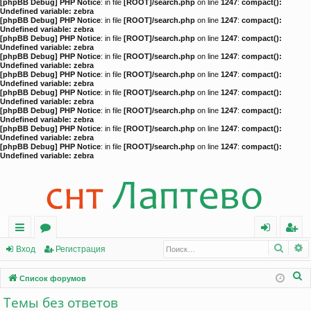
[phpBB Debug] PHP Notice
: in file
[ROOT]/search.php
on line
1247
:
compact():
Undefined variable: zebra
[phpBB Debug] PHP Notice
: in file
[ROOT]/search.php
on line
1247
:
compact():
Undefined variable: zebra
[phpBB Debug] PHP Notice
: in file
[ROOT]/search.php
on line
1247
:
compact():
Undefined variable: zebra
[phpBB Debug] PHP Notice
: in file
[ROOT]/search.php
on line
1247
:
compact():
Undefined variable: zebra
[phpBB Debug] PHP Notice
: in file
[ROOT]/search.php
on line
1247
:
compact():
Undefined variable: zebra
[phpBB Debug] PHP Notice
: in file
[ROOT]/search.php
on line
1247
:
compact():
Undefined variable: zebra
[phpBB Debug] PHP Notice
: in file
[ROOT]/search.php
on line
1247
:
compact():
Undefined variable: zebra
[phpBB Debug] PHP Notice
: in file
[ROOT]/search.php
on line
1247
:
compact():
Undefined variable: zebra
[phpBB Debug] PHP Notice
: in file
[ROOT]/search.php
on line
1247
:
compact():
Undefined variable: zebra
Поис
Р
с
о
хо
ег
Вход
Регистрация
ы
ру
д
ис
П
Список форумов
лк
м
тр
о
Темы без ответов
и