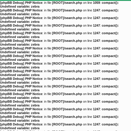
[phpBB Debug] PHP Notice
: in file
[ROOT]/search.php
on line
1059
:
compact():
Undefined variable: zebra
[phpBB Debug] PHP Notice
: in file
[ROOT]/search.php
on line
1247
:
compact():
Undefined variable: zebra
[phpBB Debug] PHP Notice
: in file
[ROOT]/search.php
on line
1247
:
compact():
Undefined variable: zebra
[phpBB Debug] PHP Notice
: in file
[ROOT]/search.php
on line
1247
:
compact():
Undefined variable: zebra
[phpBB Debug] PHP Notice
: in file
[ROOT]/search.php
on line
1247
:
compact():
Undefined variable: zebra
[phpBB Debug] PHP Notice
: in file
[ROOT]/search.php
on line
1247
:
compact():
Undefined variable: zebra
[phpBB Debug] PHP Notice
: in file
[ROOT]/search.php
on line
1247
:
compact():
Undefined variable: zebra
[phpBB Debug] PHP Notice
: in file
[ROOT]/search.php
on line
1247
:
compact():
Undefined variable: zebra
[phpBB Debug] PHP Notice
: in file
[ROOT]/search.php
on line
1247
:
compact():
Undefined variable: zebra
[phpBB Debug] PHP Notice
: in file
[ROOT]/search.php
on line
1247
:
compact():
Undefined variable: zebra
[phpBB Debug] PHP Notice
: in file
[ROOT]/search.php
on line
1247
:
compact():
Undefined variable: zebra
[phpBB Debug] PHP Notice
: in file
[ROOT]/search.php
on line
1247
:
compact():
Undefined variable: zebra
[phpBB Debug] PHP Notice
: in file
[ROOT]/search.php
on line
1247
:
compact():
Undefined variable: zebra
[phpBB Debug] PHP Notice
: in file
[ROOT]/search.php
on line
1247
:
compact():
Undefined variable: zebra
[phpBB Debug] PHP Notice
: in file
[ROOT]/search.php
on line
1247
:
compact():
Undefined variable: zebra
[phpBB Debug] PHP Notice
: in file
[ROOT]/search.php
on line
1247
:
compact():
Undefined variable: zebra
[phpBB Debug] PHP Notice
: in file
[ROOT]/search.php
on line
1247
:
compact():
Undefined variable: zebra