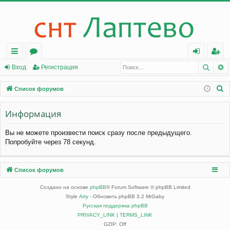
Поис
Р
с
о
хо
ег
Вход
Регистрация
ы
ру
д
ис
П
Список форумов
лк
м
тр
о
Информация
и
и
ы
ац
с
ия
Вы не можете произвести поиск сразу после предыдущего.
к
Попробуйте через 78 секунд.
Список форумов
Создано на основе
phpBB
® Forum Software © phpBB Limited
Style
Arty
- Обновить phpBB 3.2 MrGaby
Русская поддержка phpBB
PRIVACY_LINK
|
TERMS_LINK
GZIP: Off