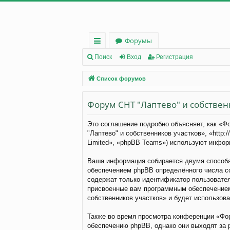
Форумы
с
Поиск
Вход
Регистрация
ы
Список форумов
лк
Форум СНТ "Лаптево" и собствен
и
Это соглашение подробно объясняет, как «Ф
"Лаптево" и собственников участков», «http
Limited», «phpBB Teams») используют инфо
Ваша информация собирается двумя способа
обеспечением phpBB определённого числа co
содержат только идентификатор пользователя
присвоенные вам программным обеспечением 
собственников участков» и будет использов
Также во время просмотра конференции «Фор
обеспечению phpBB, однако они выходят за 