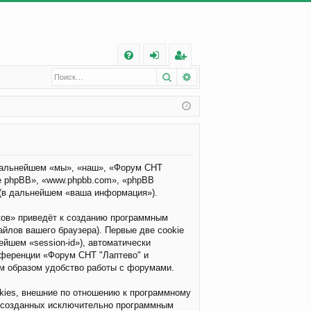
С
Поиск
Расширенный поиск
FA
хо
ег
Q
д
ис
тр
ац
ия
 дальнейшем «мы», «наш», «Форум СНТ
ние phpBB», «www.phpbb.com», «phpBB
 (в дальнейшем «ваша информация»).
ков» приведёт к созданию программным
йлов вашего браузера). Первые две cookie
йшем «session-id»), автоматически
нференции «Форум СНТ "Лаптево" и
им образом удобство работы с форумами.
kies, внешние по отношению к программному
ц, созданных исключительно программным