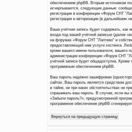
обеспечением phpBB. Вторым источником по
исчерпываются, следующие данные: сообщен
регистрации в конференции «Форум СНТ "Лап
регистрации и авторизации (в дальнейшем «
Ваша учётная запись будет содержать, как
входа под вашей учётной записью (далее «в
на форумах «Форум СНТ "Лаптево" и собств
предоставляющей нам услуги хостинга. Люба
кроме вашего имени пользователя, вашего па
администрации конференции «Форум СНТ "Лап
учётной записи будет общедоступна. Кроме т
программным обеспечением phpBB.
Ваш пароль надёжно зашифрован (односторон
сайтах. Ваш пароль является средством дос
в тайне, ни при каких обстоятельствах ни пр
спрашивать ваш пароль. В случае, если вы 
«Забыли пароль?», предусмотренной програм
программное обеспечение phpBB сгенерирует
Вернуться на предыдущую страницу