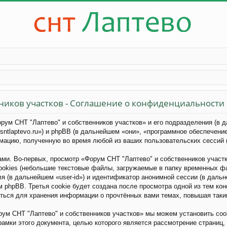
ников участков - Соглашение о конфиденциальности
орум СНТ "Лаптево" и собственников участков» и его подразделения (в
://sntlaptevo.ru») и phpBB (в дальнейшем «они», «программное обеспече
рмацию, полученную во время любой из ваших пользовательских сессий
ми. Во-первых, просмотр «Форум СНТ "Лаптево" и собственников участ
okies (небольшие текстовые файлы, загружаемые в папку временных фа
 (в дальнейшем «user-id») и идентификатор анонимной сессии (в дальне
phpBB. Третья cookie будет создана после просмотра одной из тем ко
аться для хранения информации о прочтённых вами темах, повышая так
ум СНТ "Лаптево" и собственников участков» мы можем установить coo
рамки этого документа, целью которого является рассмотрение страни