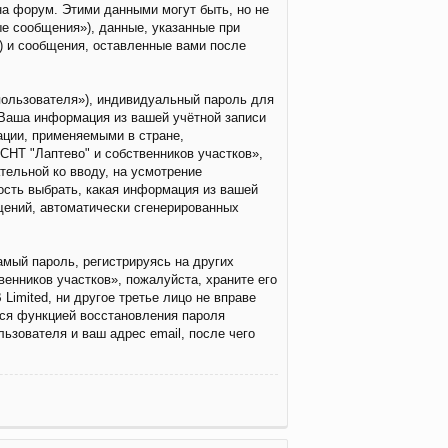
а форум. Этими данными могут быть, но не
е сообщения»), данные, указанные при
) и сообщения, оставленные вами после
пользователя»), индивидуальный пароль для
 Ваша информация из вашей учётной записи
ации, применяемыми в стране,
НТ "Лаптево" и собственников участков»,
тельной ко вводу, на усмотрение
ость выбрать, какая информация из вашей
бщений, автоматически сгенерированных
мый пароль, регистрируясь на других
енников участков», пожалуйста, храните его
Limited, ни другое третье лицо не вправе
ься функцией восстановления пароля
зователя и ваш адрес email, после чего