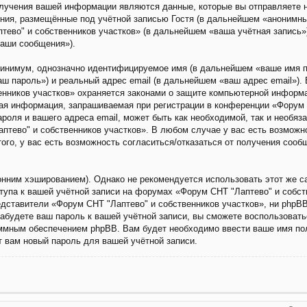
лучения вашей информации являются данные, которые вы отправляете н
ия, размещённые под учётной записью Гостя (в дальнейшем «анонимны
тево" и собственников участков» (в дальнейшем «ваша учётная запись»
ваши сообщения»).
 минимум, однозначно идентифицируемое имя (в дальнейшем «ваше имя 
аш пароль») и реальный адрес email (в дальнейшем «ваш адрес email»).
енников участков» охраняется законами о защите компьютерной информ
я информация, запрашиваемая при регистрации в конференции «Форум С
роля и вашего адреса email, может быть как необходимой, так и необяза
тево" и собственников участков». В любом случае у вас есть возможн
ого, у вас есть возможность согласиться/отказаться от получения соо
ним хэшированием). Однако не рекомендуется использовать этот же са
тупа к вашей учётной записи на форумах «Форум СНТ "Лаптево" и собств
едставители «Форум СНТ "Лаптево" и собственников участков», ни phpBB 
забудете ваш пароль к вашей учётной записи, вы сможете воспользоват
мным обеспечением phpBB. Вам будет необходимо ввести ваше имя поль
 вам новый пароль для вашей учётной записи.