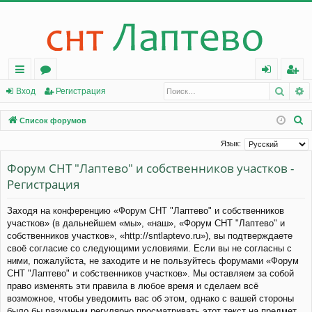
Поис
Р
с
о
хо
ег
Вход
Регистрация
ы
ру
д
ис
П
Список форумов
лк
м
тр
о
Язык:
и
и
ы
ац
Форум СНТ "Лаптево" и собственников участков -
с
ия
Регистрация
к
Заходя на конференцию «Форум СНТ "Лаптево" и собственников
участков» (в дальнейшем «мы», «наш», «Форум СНТ "Лаптево" и
собственников участков», «http://sntlaptevo.ru»), вы подтверждаете
своё согласие со следующими условиями. Если вы не согласны с
ними, пожалуйста, не заходите и не пользуйтесь форумами «Форум
СНТ "Лаптево" и собственников участков». Мы оставляем за собой
право изменять эти правила в любое время и сделаем всё
возможное, чтобы уведомить вас об этом, однако с вашей стороны
было бы разумным регулярно просматривать этот текст на предмет