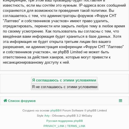
конференции, при этом ваш провайдер будет поставлен в
известность, если мы сочтём это нужным. IP-адреса всех сообщений
сохраняются для возможности проведения такой политики. Вы
соглашаетесь с тем, что администраторы форумов «Форум СНТ
"Лаптево" и собственников участков» имеют право удалить,
отредактировать, перенести или закрыть любую тему в любое время
по своему усмотрению. Как пользователь вы согласны с тем, что
введённая вами информация будет храниться в базе данных. Хотя
эта информация не будет открыта третьим лицам без вашего
разрешения, ни администрация конференции «Форум СНТ "Лаптево"
и собственников участков», ни phpBB Limited не может быть
ответственна за действия хакеров, которые могут привести к
несанкционированному доступу к ней.
Список форумов
Создано на основе
phpBB
® Forum Software © phpBB Limited
Style
Arty
- Обновить phpBB 3.2 MrGaby
Русская поддержка phpBB
PRIVACY_LINK
|
TERMS_LINK