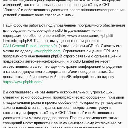
изменений, так как использование конференции «Форум СНТ
"Лаптево" и собственников участков» после обновления/исправления
условий означает ваше согласие с ними.
Наши форумы работают под управлением программного обеспечения
для создания конференций phpBB (в дальнейшем «они»,
«программное обеспечение phpBB», «www.phpbb.com», «phpBB
Limited», «phpBB Teams»), выпущенного по лицензии «
GNU General Public License v2
» (в дальнейшем «GPL»). Скачать его
можно по адресу
www.phpbb.com
. Ограничения лицензии GPL для
программного обеспечения phpBB строго связаны с организацией и
поддержкой интернет-конференций, и phpBB Limited не несёт
ответственности за то, что администрация конференций определяет
в качестве допустимого содержания и/или поведения в них. За
дополнительной информацией о phpBB обращайтесь по адресу
https://www.phpbb.com/
.
Вы соглашаетесь не размещать оскорбительных, угрожающих,
клеветнических сообщений, порнографических сообщений, призывов
к национальной розни и прочих сообщений, которые могут нарушить
законы вашей страны, страны, которая предоставляет услуги
хостинга для форумов «Форум СНТ "Лаптево" и собственников
участков» или международное право. Попытки размещения таких
сообщений могут привести к вашему немедленному отключению от