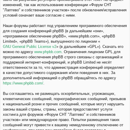
изменений, так как использование конференции «Форум СНТ
"Лаптево" и собственников участков» после обновления/исправления
условий означает ваше согласие с ними.
Наши форумы работают под управлением программного обеспечения
для создания конференций phpBB (в дальнейшем «они»,
«программное обеспечение phpBB», «www.phpbb.com», «phpBB
Limited», «phpBB Teams»), выпущенного по лицензии «
GNU General Public License v2
» (в дальнейшем «GPL»). Скачать его
можно по адресу
www.phpbb.com
. Ограничения лицензии GPL для
программного обеспечения phpBB строго связаны с организацией и
поддержкой интернет-конференций, и phpBB Limited не несёт
ответственности за то, что администрация конференций определяет
в качестве допустимого содержания и/или поведения в них. За
дополнительной информацией о phpBB обращайтесь по адресу
https://www.phpbb.com/
.
Вы соглашаетесь не размещать оскорбительных, угрожающих,
клеветнических сообщений, порнографических сообщений, призывов
к национальной розни и прочих сообщений, которые могут нарушить
законы вашей страны, страны, которая предоставляет услуги
хостинга для форумов «Форум СНТ "Лаптево" и собственников
участков» или международное право. Попытки размещения таких
сообщений могут привести к вашему немедленному отключению от