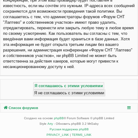
конференции, при этом ваш провайдер будет поставлен в
известность, если мы сочтём это нужным. IP-адреса всех сообщений
сохраняются для возможности проведения такой политики. Вы
соглашаетесь с тем, что администраторы форумов «Форум СНТ
"Лаптево" и собственников участков» имеют право удалить,
отредактировать, перенести или закрыть любую тему в любое время
по своему усмотрению. Как пользователь вы согласны с тем, что
введённая вами информация будет храниться в базе данных. Хотя
эта информация не будет открыта третьим лицам без вашего
разрешения, ни администрация конференции «Форум СНТ "Лаптево"
и собственников участков», ни phpBB Limited не может быть
ответственна за действия хакеров, которые могут привести к
несанкционированному доступу к ней.
Список форумов
Создано на основе
phpBB
® Forum Software © phpBB Limited
Style
Arty
- Обновить phpBB 3.2 MrGaby
Русская поддержка phpBB
PRIVACY_LINK
|
TERMS_LINK