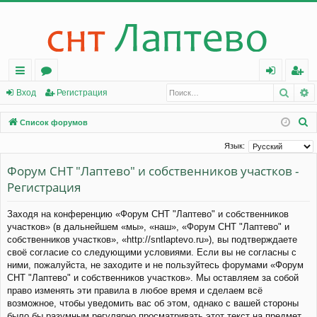
Поис
Р
с
о
хо
ег
Вход
Регистрация
ы
ру
д
ис
П
Список форумов
лк
м
тр
о
Язык:
и
и
ы
ац
Форум СНТ "Лаптево" и собственников участков -
с
ия
Регистрация
к
Заходя на конференцию «Форум СНТ "Лаптево" и собственников
участков» (в дальнейшем «мы», «наш», «Форум СНТ "Лаптево" и
собственников участков», «http://sntlaptevo.ru»), вы подтверждаете
своё согласие со следующими условиями. Если вы не согласны с
ними, пожалуйста, не заходите и не пользуйтесь форумами «Форум
СНТ "Лаптево" и собственников участков». Мы оставляем за собой
право изменять эти правила в любое время и сделаем всё
возможное, чтобы уведомить вас об этом, однако с вашей стороны
было бы разумным регулярно просматривать этот текст на предмет