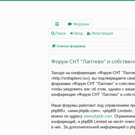
Форумы
с
Поиск
Вход
Регистрация
ы
Список форумов
лк
Форум СНТ "Лаптево" и собствен
и
Заходя на конференцию «Форум СНТ "Лаптево
«http://sntlaptevo.ru»), вы подтверждаете 
форумами «Форум СНТ "Лаптево" и собственн
чтобы уведомить вас об этом, однако с ваше
конференции «Форум СНТ "Лаптево" и собств
Наши форумы работают под управлением про
phpBB», «www.phpbb.com», «phpBB Limited»,
можно по адресу
www.phpbb.com
. Ограничен
конференций, и phpBB Limited не несёт отве
в них. За дополнительной информацией о p