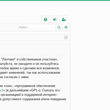
С
Поиск
Расширенный поиск
FA
хо
ег
Q
д
ис
тр
ац
ия
"Лаптево" и собственников участков»,
алуйста, не заходите и не пользуйтесь
 любое время и сделаем всё возможное,
едмет изменений, так как использование
е согласие с ними.
м «они», «программное обеспечение
 v2
» (в дальнейшем «GPL»). Скачать его
 организацией и поддержкой интернет-
ве допустимого содержания и/или поведения