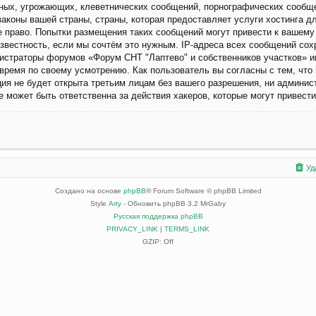
ных, угрожающих, клеветнических сообщений, порнографических сообще
законы вашей страны, страны, которая предоставляет услуги хостинга 
е право. Попытки размещения таких сообщений могут привести к вашем
известность, если мы сочтём это нужным. IP-адреса всех сообщений со
нистраторы форумов «Форум СНТ "Лаптево" и собственников участков» и
время по своему усмотрению. Как пользователь вы согласны с тем, чт
ция не будет открыта третьим лицам без вашего разрешения, ни админи
не может быть ответственна за действия хакеров, которые могут привест
Уд
Создано на основе
phpBB
® Forum Software © phpBB Limited
Style
Arty
- Обновить phpBB 3.2 MrGaby
Русская поддержка phpBB
PRIVACY_LINK
|
TERMS_LINK
GZIP: Off