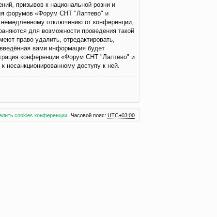
ний, призывов к национальной розни и
для форумов «Форум СНТ "Лаптево" и
у немедленному отключению от конференции,
храняются для возможности проведения такой
меют право удалить, отредактировать,
о введённая вами информация будет
страция конференции «Форум СНТ "Лаптево" и
и к несанкционированному доступу к ней.
алить cookies конференции
Часовой пояс:
UTC+03:00