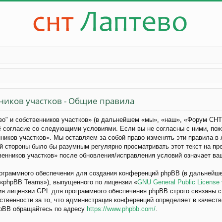
ников участков - Общие правила
" и собственников участков» (в дальнейшем «мы», «наш», «Форум СНТ 
своё согласие со следующими условиями. Если вы не согласны с ними, пож
иков участков». Мы оставляем за собой право изменять эти правила в
й стороны было бы разумным регулярно просматривать этот текст на пр
енников участков» после обновления/исправления условий означает ваш
граммного обеспечения для создания конференций phpBB (в дальнейше
 «phpBB Teams»), выпущенного по лицензии «
GNU General Public License
ия лицензии GPL для программного обеспечения phpBB строго связаны с
тственности за то, что администрация конференций определяет в качест
hpBB обращайтесь по адресу
https://www.phpbb.com/
.