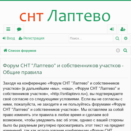
Поис
Р
с
о
хо
ег
Вход
Регистрация
ы
ру
д
ис
П
Список форумов
лк
м
тр
о
и
Форум СНТ "Лаптево" и собственников участков -
и
ы
ац
с
Общие правила
ия
к
Заходя на конференцию «Форум СНТ "Лаптево" и собственников
участков» (в дальнейшем «мы», «наш», «Форум СНТ "Лаптево" и
собственников участков», «http://sntlaptevo.ru»), вы подтверждаете
своё согласие со следующими условиями. Если вы не согласны с
ними, пожалуйста, не заходите и не пользуйтесь форумами «Форум
СНТ "Лаптево" и собственников участков». Мы оставляем за собой
право изменять эти правила в любое время и сделаем всё
возможное, чтобы уведомить вас об этом, однако с вашей стороны
было бы разумным регулярно просматривать этот текст на предмет
изменений, так как использование конференции «Форум СНТ